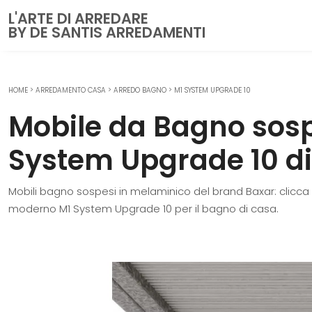
L'ARTE DI ARREDARE
BY DE SANTIS ARREDAMENTI
HOME
>
ARREDAMENTO CASA
>
ARREDO BAGNO
>
M1 SYSTEM UPGRADE 10
CUCINE
Mobile da Bagno sos
Cucine Moderne
Cucine Classiche
System Upgrade 10 di
Cucine su misura
Mobili bagno sospesi in melaminico del brand Baxar: clicca
ZONA GIORNO
moderno M1 System Upgrade 10 per il bagno di casa.
Librerie
Pareti Attrezzate
Salotti
Poltrone
Madie