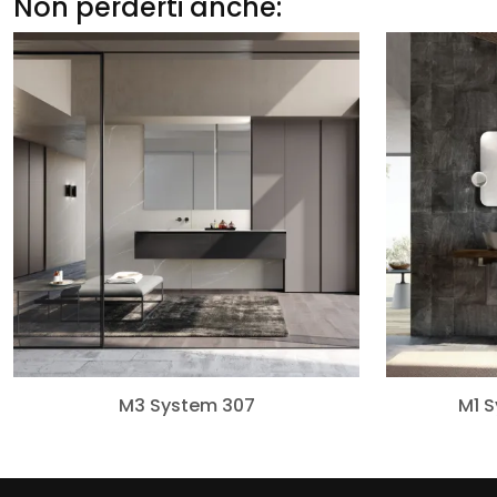
Non perderti anche:
M3 System 307
M1 