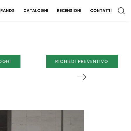
BRANDS
CATALOGHI
RECENSIONI
CONTATTI
CCESSORI CASA
lluminazione
OGHI
RICHIEDI PREVENTIVO
omplementi
aterassi
FFICIO
rredo Ufficio
OUTDOOR
rredo Giardino