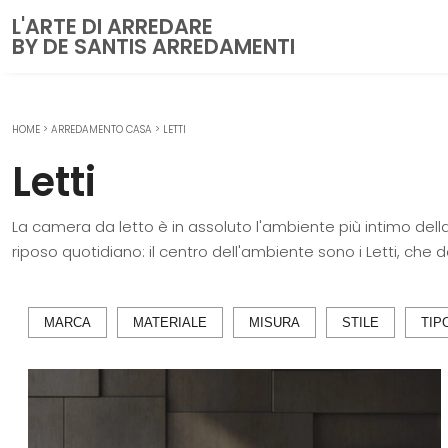
L'ARTE DI ARREDARE
BY DE SANTIS ARREDAMENTI
HOME
>
ARREDAMENTO CASA
>
LETTI
CUCINE
Letti
Cucine Moderne
Cucine Classiche
La camera da letto è in assoluto l'ambiente più intimo della
Cucine su misura
riposo quotidiano: il centro dell'ambiente sono i Letti, che
ZONA GIORNO
Librerie
MARCA
MATERIALE
MISURA
STILE
TIP
Pareti Attrezzate
Salotti
Poltrone
Madie