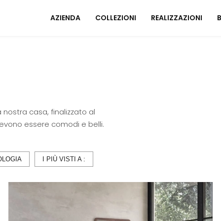
AZIENDA
COLLEZIONI
REALIZZAZIONI
Mobili ingresso
A
Tavoli
I
Sedie
C
 nostra casa, finalizzato al
Poltrone relax
M
 devono essere comodi e belli.
Arredo Bagno
U
ZONA NOTTE
OLOGIA
I PIÙ VISTI A :
A
Letti
Comodini
Armadi
A
Camerette