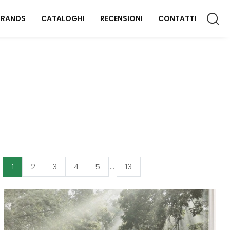
BRANDS
CATALOGHI
RECENSIONI
CONTATTI
CCESSORI CASA
lluminazione
omplementi
aterassi
FFICIO
1
2
3
4
5
....
13
rredo Ufficio
OUTDOOR
rredo Giardino