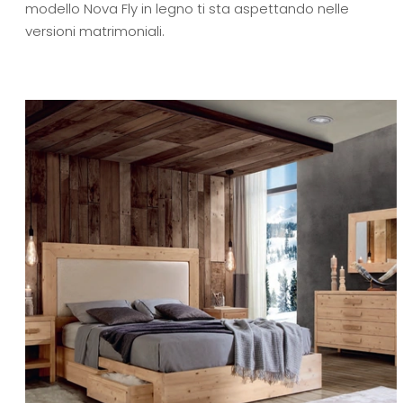
modello Nova Fly in legno ti sta aspettando nelle
versioni matrimoniali.