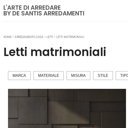
L'ARTE DI ARREDARE
BY DE SANTIS ARREDAMENTI
HOME
>
ARREDAMENTO CASA
>
LETTI
>
LETTI MATRIMONIALI
CUCINE
Letti matrimoniali
Cucine Moderne
Cucine Classiche
Cucine su misura
MARCA
MATERIALE
MISURA
STILE
TIP
ZONA GIORNO
Librerie
Pareti Attrezzate
Salotti
Poltrone
Madie