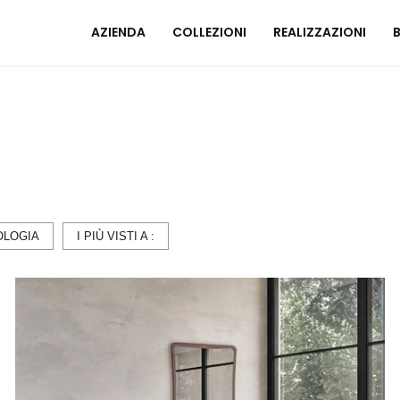
AZIENDA
COLLEZIONI
REALIZZAZIONI
Mobili ingresso
A
Tavoli
I
Sedie
C
Poltrone relax
M
Arredo Bagno
OLOGIA
I PIÙ VISTI A :
U
ZONA NOTTE
A
Letti
Comodini
Armadi
A
Camerette