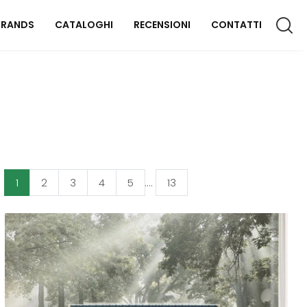
BRANDS
CATALOGHI
RECENSIONI
CONTATTI
CCESSORI CASA
lluminazione
omplementi
aterassi
1
2
3
4
5
....
13
FFICIO
rredo Ufficio
OUTDOOR
rredo Giardino