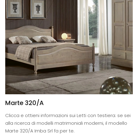
Marte 320/A
Clicca e ottieni informazioni sui Letti con testiera: se sei
alla ricerca di modelli matrimoniali moderni, il modello
Marte 320/A Imba Srl fa per te.