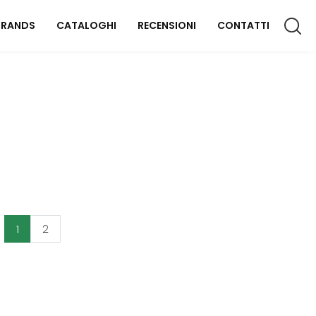
BRANDS
CATALOGHI
RECENSIONI
CONTATTI
CCESSORI CASA
lluminazione
omplementi
aterassi
FFICIO
1
2
rredo Ufficio
OUTDOOR
rredo Giardino