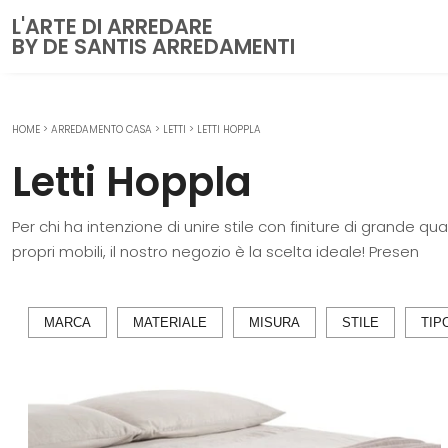
L'ARTE DI ARREDARE
BY DE SANTIS ARREDAMENTI
HOME
>
ARREDAMENTO CASA
>
LETTI
>
LETTI HOPPLA
CUCINE
Letti Hoppla
Cucine Moderne
Cucine Classiche
Per chi ha intenzione di unire stile con finiture di grande qu
Cucine su misura
propri mobili, il nostro negozio è la scelta ideale! Presen
ZONA GIORNO
Librerie
MARCA
MATERIALE
MISURA
STILE
TIP
Pareti Attrezzate
Salotti
Poltrone
Madie