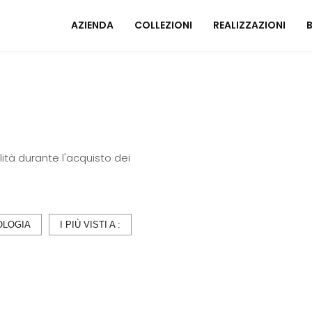
AZIENDA
COLLEZIONI
REALIZZAZIONI
Mobili ingresso
A
Tavoli
I
Sedie
C
alità durante l'acquisto dei
Poltrone relax
M
Arredo Bagno
U
ZONA NOTTE
OLOGIA
I PIÙ VISTI A :
A
Letti
Comodini
Armadi
A
Camerette