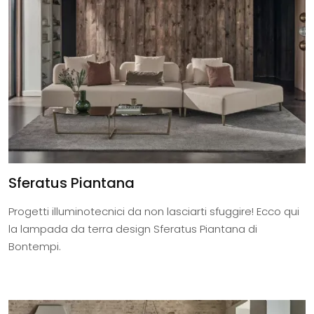
Sferatus Piantana
Progetti illuminotecnici da non lasciarti sfuggire! Ecco qui
la lampada da terra design Sferatus Piantana di
Bontempi.