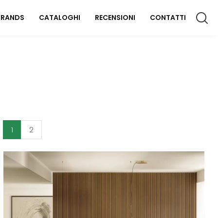
BRANDS
CATALOGHI
RECENSIONI
CONTATTI
CCESSORI CASA
lluminazione
omplementi
aterassi
1
2
FFICIO
rredo Ufficio
OUTDOOR
rredo Giardino