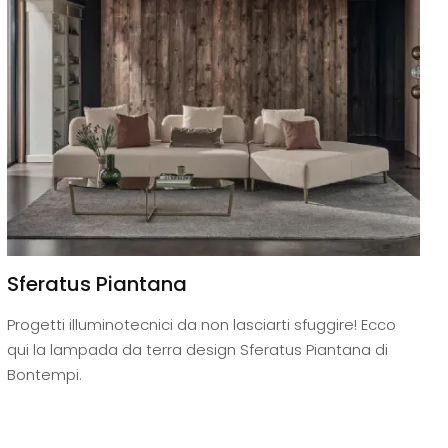
Sferatus Piantana
Progetti illuminotecnici da non lasciarti sfuggire! Ecco
qui la lampada da terra design Sferatus Piantana di
Bontempi.