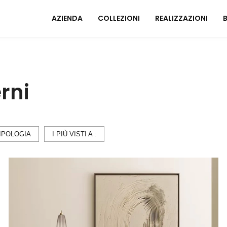
AZIENDA
COLLEZIONI
REALIZZAZIONI
Mobili ingresso
A
rni
Tavoli
I
Sedie
C
Poltrone relax
M
Arredo Bagno
IPOLOGIA
I PIÙ VISTI A :
U
ZONA NOTTE
A
Letti
Comodini
Armadi
A
Camerette