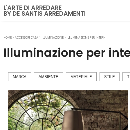
L'ARTE DI ARREDARE
BY DE SANTIS ARREDAMENTI
HOME
>
ACCESSORI CASA
>
ILLUMINAZIONE
>
ILLUMINAZIONE PER INTERNI
CUCINE
Illuminazione per inte
Cucine Moderne
Cucine Classiche
Cucine su misura
MARCA
AMBIENTE
MATERIALE
STILE
T
ZONA GIORNO
Librerie
Pareti Attrezzate
Salotti
Poltrone
Madie