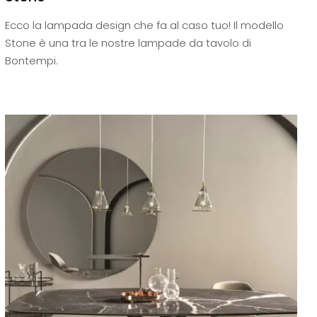
Ecco la lampada design che fa al caso tuo! Il modello
Stone è una tra le nostre lampade da tavolo di
Bontempi.