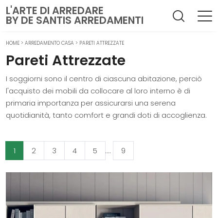
L'ARTE DI ARREDARE
BY DE SANTIS ARREDAMENTI
HOME
>
ARREDAMENTO CASA
>
PARETI ATTREZZATE
Pareti Attrezzate
I soggiorni sono il centro di ciascuna abitazione, perciò
l'acquisto dei mobili da collocare al loro interno è di
primaria importanza per assicurarsi una serena
quotidianità, tanto comfort e grandi doti di accoglienza.
1
2
3
4
5
....
9