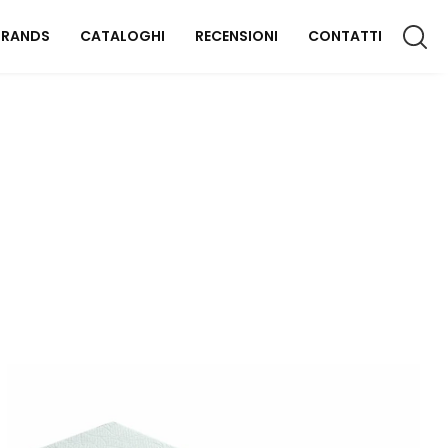
BRANDS
CATALOGHI
RECENSIONI
CONTATTI
CCESSORI CASA
lluminazione
omplementi
aterassi
FFICIO
rredo Ufficio
OUTDOOR
rredo Giardino