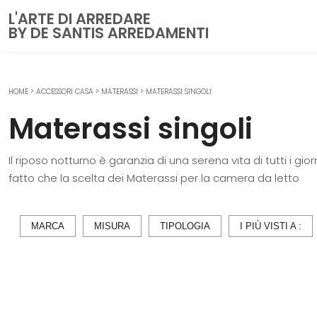
L'ARTE DI ARREDARE
BY DE SANTIS ARREDAMENTI
HOME
>
ACCESSORI CASA
>
MATERASSI
>
MATERASSI SINGOLI
CUCINE
Materassi singoli
Cucine Moderne
Cucine Classiche
Il riposo notturno è garanzia di una serena vita di tutti i gior
Cucine su misura
fatto che la scelta dei Materassi per la camera da letto
ZONA GIORNO
Librerie
MARCA
MISURA
TIPOLOGIA
I PIÙ VISTI A :
Pareti Attrezzate
Salotti
Poltrone
Madie