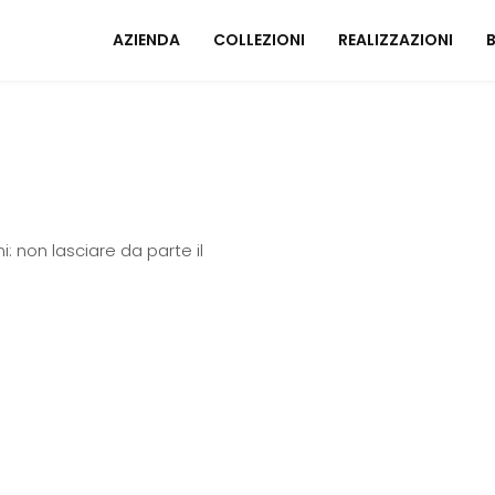
AZIENDA
COLLEZIONI
REALIZZAZIONI
Mobili ingresso
A
Tavoli
I
Sedie
C
ni: non lasciare da parte il
Poltrone relax
M
Arredo Bagno
U
ZONA NOTTE
A
Letti
Comodini
Armadi
A
Camerette