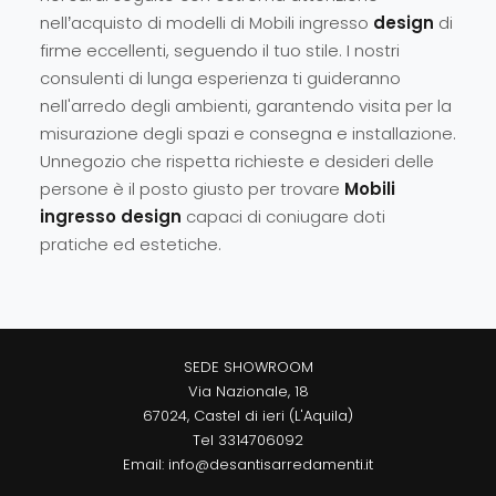
nell’acquisto di modelli di Mobili ingresso
design
di
firme eccellenti, seguendo il tuo stile. I nostri
consulenti di lunga esperienza ti guideranno
nell'arredo degli ambienti, garantendo visita per la
misurazione degli spazi e consegna e installazione.
Unnegozio che rispetta richieste e desideri delle
persone è il posto giusto per trovare
Mobili
ingresso design
capaci di coniugare doti
pratiche ed estetiche.
SEDE SHOWROOM
Via Nazionale, 18
67024, Castel di ieri (L'Aquila)
Tel
3314706092
Email:
info@desantisarredamenti.it