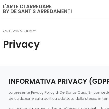
L'ARTE DI ARREDARE
BY DE SANTIS ARREDAMENTI
HOME
>
AZIENDA
>
PRIVACY
CUCINE
Privacy
Cucine Moderne
Cucine Classiche
Cucine su misura
ZONA GIORNO
Librerie
INFORMATIVA PRIVACY (GDPR
Pareti Attrezzate
Salotti
La presente Privacy Policy di De Santis Casa Srl con sede
delucidazione sulla politica adottata dalla stessa in tema
Poltrone
Madie
- In qualsiasi momento, Lei potrà esercitare i diritti di cu