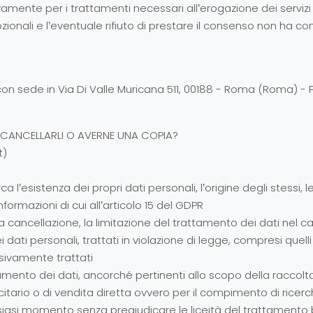
mente per i trattamenti necessari all’erogazione dei servizi off
mozionali e l’eventuale rifiuto di prestare il consenso non ha 
 con sede in Via Di Valle Muricana 511, 00188 - Roma (Roma) - 
, CANCELLARLI O AVERNE UNA COPIA?
t)
a l’esistenza dei propri dati personali, l’origine degli stessi, 
nformazioni di cui all’articolo 15 del GDPR
 la cancellazione, la limitazione del trattamento dei dati nel ca
dati personali, trattati in violazione di legge, compresi quell
essivamente trattati
attamento dei dati, ancorché pertinenti allo scopo della raccolta
citario o di vendita diretta ovvero per il compimento di ric
qualsiasi momento senza pregiudicare le liceità del trattamen