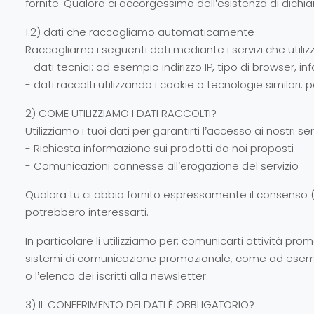
fornite. Qualora ci accorgessimo dell’esistenza di dich
1.2) dati che raccogliamo automaticamente
Raccogliamo i seguenti dati mediante i servizi che utilizz
- dati tecnici: ad esempio indirizzo IP, tipo di browser, 
- dati raccolti utilizzando i cookie o tecnologie similari: p
2) COME UTILIZZIAMO I DATI RACCOLTI?
Utilizziamo i tuoi dati per garantirti l’accesso ai nostri ser
- Richiesta informazione sui prodotti da noi proposti
- Comunicazioni connesse all’erogazione del servizio
Qualora tu ci abbia fornito espressamente il consenso (tr
potrebbero interessarti.
In particolare li utilizziamo per: comunicarti attività pro
sistemi di comunicazione promozionale, come ad esempio i
o l’elenco dei iscritti alla newsletter.
3) IL CONFERIMENTO DEI DATI È OBBLIGATORIO?