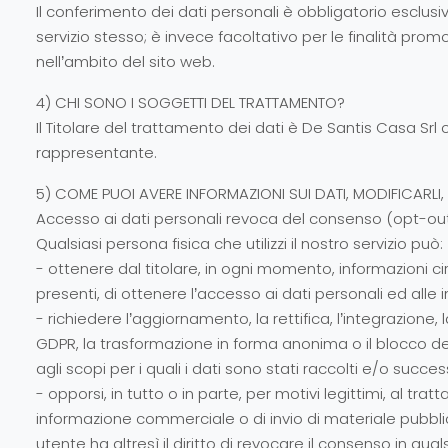
Il conferimento dei dati personali è obbligatorio esclusiva
servizio stesso; è invece facoltativo per le finalità pro
nell’ambito del sito web.
4) CHI SONO I SOGGETTI DEL TRATTAMENTO?
Il Titolare del trattamento dei dati è De Santis Casa Srl
rappresentante.
5) COME PUOI AVERE INFORMAZIONI SUI DATI, MODIFICARLI
Accesso ai dati personali revoca del consenso (opt-ou
Qualsiasi persona fisica che utilizzi il nostro servizio può:
- ottenere dal titolare, in ogni momento, informazioni circ
presenti, di ottenere l’accesso ai dati personali ed alle i
- richiedere l’aggiornamento, la rettifica, l’integrazione,
GDPR, la trasformazione in forma anonima o il blocco dei 
agli scopi per i quali i dati sono stati raccolti e/o succ
- opporsi, in tutto o in parte, per motivi legittimi, al tr
informazione commerciale o di invio di materiale pubbli
utente ha altresì il diritto di revocare il consenso in 