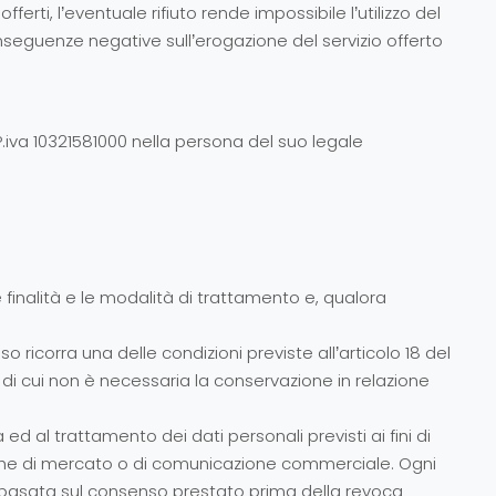
erti, l’eventuale rifiuto rende impossibile l’utilizzo del
conseguenze negative sull’erogazione del servizio offerto
P.iva 10321581000 nella persona del suo legale
le finalità e le modalità di trattamento e, qualora
so ricorra una delle condizioni previste all’articolo 18 del
i di cui non è necessaria la conservazione in relazione
 ed al trattamento dei dati personali previsti ai fini di
erche di mercato o di comunicazione commerciale. Ogni
to basata sul consenso prestato prima della revoca