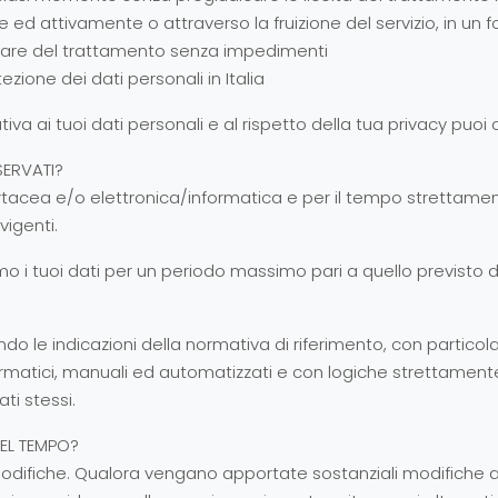
te ed attivamente o attraverso la fruizione del servizio, in un
itolare del trattamento senza impedimenti
zione dei dati personali in Italia
iva ai tuoi dati personali e al rispetto della tua privacy puoi
SERVATI?
tacea e/o elettronica/informatica e per il tempo strettamente
vigenti.
amo i tuoi dati per un periodo massimo pari a quello previsto 
ondo le indicazioni della normativa di riferimento, con partico
ormatici, manuali ed automatizzati e con logiche strettamente
ti stessi.
NEL TEMPO?
iche. Qualora vengano apportate sostanziali modifiche all’util