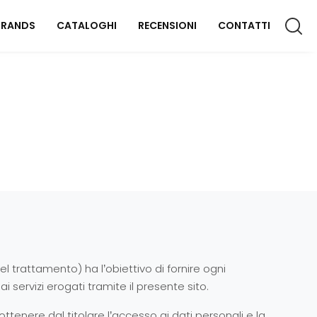
BRANDS
CATALOGHI
RECENSIONI
CONTATTI
CCESSORI CASA
lluminazione
omplementi
aterassi
FFICIO
rredo Ufficio
l trattamento) ha l’obiettivo di fornire ogni
OUTDOOR
 servizi erogati tramite il presente sito.
rredo Giardino
 ottenere dal titolare l’accesso ai dati personali e la