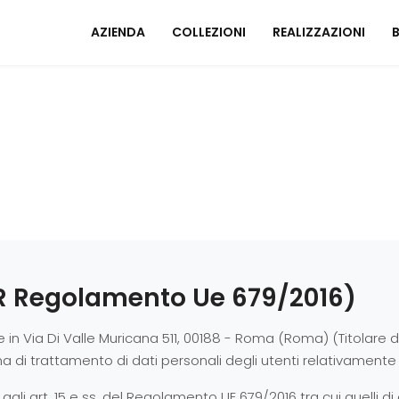
AZIENDA
COLLEZIONI
REALIZZAZIONI
Mobili ingresso
A
Tavoli
I
Sedie
C
Poltrone relax
M
Arredo Bagno
U
ZONA NOTTE
 Regolamento Ue 679/2016)
A
Letti
Comodini
 in Via Di Valle Muricana 511, 00188 - Roma (Roma) (Titolare de
 di trattamento di dati personali degli utenti relativamente ai
Armadi
A
Camerette
i agli art. 15 e ss. del Regolamento UE 679/2016 tra cui quelli di