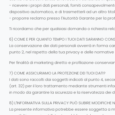
- ricevere i propri dati personali, forniti consapevolmen
dispositivo automatico, e di trasmetterli ad un altro t
- proporre reclamo presso l’Autorità Garante per la prote
Ti ricordiamo che per qualsiasi domanda o richiesta relat
6) COME E PER QUANTO TEMPO I TUOI DATI SARANNO CON
La conservazione dei dati personali avverrà in forma car
punto 2, nel rispetto della tua privacy e delle normative 
Per finalità di marketing diretto e profilazione conservi
7) COME ASSICURIAMO LA PROTEZIONE DEI TUOI DATI?
I dati sono raccolti dai soggetti indicati al punto 4, sec
(art. 32) per il loro trattamento mediante strumenti inf
in modo da garantire la sicurezza e la riservatezza dei da
8) L’INFORMATIVA SULLA PRIVACY PUÒ SUBIRE MODIFICHE 
La presente informativa potrebbe essere soggetta a modif