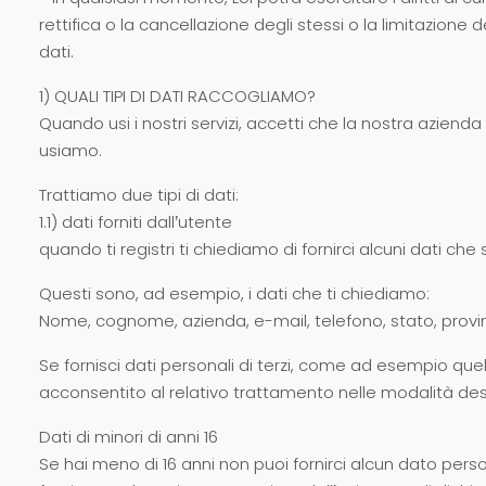
rettifica o la cancellazione degli stessi o la limitazione d
dati.
1) QUALI TIPI DI DATI RACCOGLIAMO?
Quando usi i nostri servizi, accetti che la nostra aziend
usiamo.
Trattiamo due tipi di dati:
1.1) dati forniti dall’utente
quando ti registri ti chiediamo di fornirci alcuni dati che
Questi sono, ad esempio, i dati che ti chiediamo:
Nome, cognome, azienda, e-mail, telefono, stato, provinc
Se fornisci dati personali di terzi, come ad esempio que
acconsentito al relativo trattamento nelle modalità des
Dati di minori di anni 16
Se hai meno di 16 anni non puoi fornirci alcun dato pers