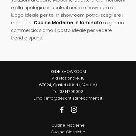
e alla tipologia di locale, il nostro showroom è il
luogo ideale per te. In showroom potrai scegliere i
modelli di
Cucine Moderne
in laminato
migliori in
commercio: siamo il posto ideale per vedere
trend e spunti.
SEDE SHOWROOM
Via Nazionale, 18
67024, Castel di ieri (L'Aquila)
Tel
3314706092
Email:
info@desantisarredamenti.it
Cucine Moderne
Cucine Classiche