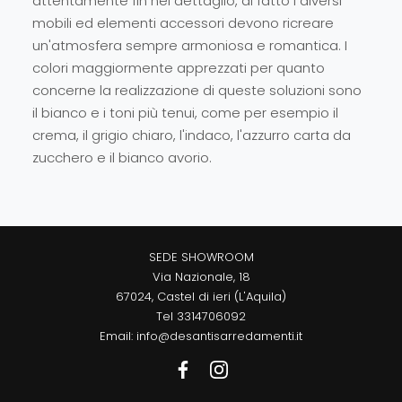
attentamente fin nel dettaglio, di fatto i diversi
mobili ed elementi accessori devono ricreare
un'atmosfera sempre armoniosa e romantica. I
colori maggiormente apprezzati per quanto
concerne la realizzazione di queste soluzioni sono
il bianco e i toni più tenui, come per esempio il
crema, il grigio chiaro, l'indaco, l'azzurro carta da
zucchero e il bianco avorio.
SEDE SHOWROOM
Via Nazionale, 18
67024, Castel di ieri (L'Aquila)
Tel
3314706092
Email:
info@desantisarredamenti.it