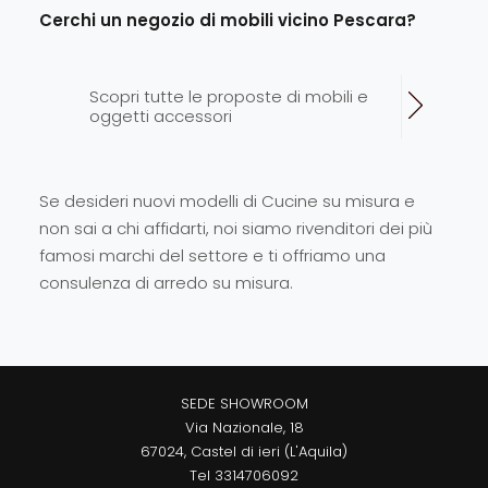
Cerchi un negozio di mobili vicino Pescara?
Scopri tutte le proposte di mobili e
oggetti accessori
Se desideri nuovi modelli di Cucine su misura e
non sai a chi affidarti, noi siamo rivenditori dei più
famosi marchi del settore e ti offriamo una
consulenza di arredo su misura.
SEDE SHOWROOM
Via Nazionale, 18
67024, Castel di ieri (L'Aquila)
Tel
3314706092