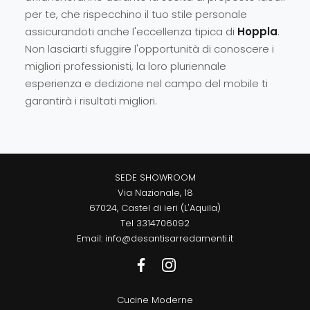
per te, che rispecchino il tuo stile personale
assicurandoti anche l'eccellenza tipica di
Hoppla
.
Non lasciarti sfuggire l'opportunità di conoscere i
migliori professionisti, la loro pluriennale
esperienza e dedizione nel campo del mobile ti
garantirà i risultati migliori.
SEDE SHOWROOM
Via Nazionale, 18
67024, Castel di ieri (L'Aquila)
Tel
3314706092
Email:
info@desantisarredamenti.it
Cucine Moderne