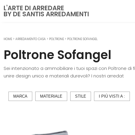
L'ARTE DI ARREDARE
BY DE SANTIS ARREDAMENTI
HOME
>
ARREDAMENTO CASA
>
POLTRONE
>
POLTRONE SOFANGEL
CUCINE
Poltrone Sofangel
Cucine Moderne
Cucine Classiche
Sei intenzionato a ammobiliare i tuoi spazi con Poltrone di fir
Cucine su misura
unire design unico e materiali durevoli? I nostri arredat
ZONA GIORNO
Librerie
MARCA
MATERIALE
STILE
I PIÙ VISTI A :
Pareti Attrezzate
Salotti
Poltrone
Madie