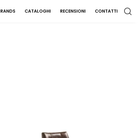
BRANDS
CATALOGHI
RECENSIONI
CONTATTI
CCESSORI CASA
lluminazione
omplementi
aterassi
FFICIO
rredo Ufficio
OUTDOOR
rredo Giardino