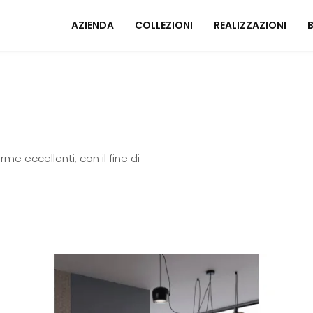
AZIENDA
COLLEZIONI
REALIZZAZIONI
Mobili ingresso
A
Tavoli
I
Sedie
C
me eccellenti, con il fine di
Poltrone relax
M
Arredo Bagno
U
ZONA NOTTE
A
Letti
Comodini
Armadi
A
Camerette