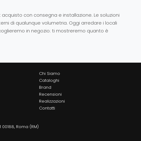
 acquisto con consegna e installazione. Le soluzioni
terni di qualunque volumetria. Oggi arredare i locali
 accoglieremo in negozio: ti mostreremo quanto è
Chi Siamo
Cataloghi
Brand
Recensioni
Realizzazioni
Contatti
11 00188, Roma (RM)