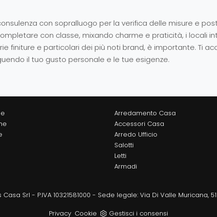
onsulenza con sopralluogo per la verifica delle misure e post
 completare con classe, mixando charme e praticità, i locali in
ie finiture e particolari dei più noti brand, è importante. Ti
eguendo il tuo gusto personale e le tue esigenze.
ne
Arredamento Casa
he
Accessori Casa
e
Arredo Ufficio
Salotti
Letti
Armadi
 Casa Srl - P.IVA 10321581000 - Sede legale: Via Di Valle Muricana, 5
Privacy
Cookie
Gestisci i consensi