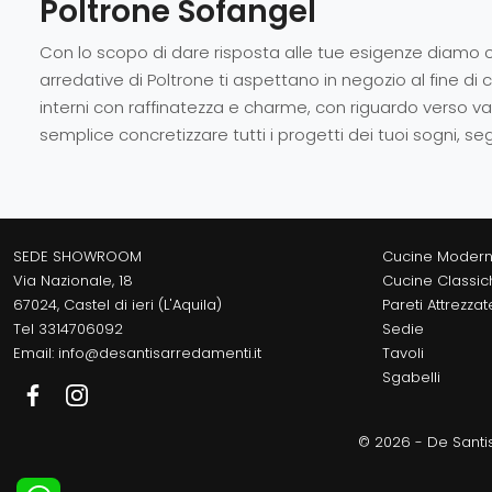
Poltrone Sofangel
Con lo scopo di dare risposta alle tue esigenze diamo c
arredative di Poltrone ti aspettano in negozio al fine di
interni con raffinatezza e charme, con riguardo verso var
semplice concretizzare tutti i progetti dei tuoi sogni, s
SEDE SHOWROOM
Cucine Moder
Via Nazionale, 18
Cucine Classic
67024, Castel di ieri (L'Aquila)
Pareti Attrezzat
Tel
3314706092
Sedie
Email:
info@desantisarredamenti.it
Tavoli
Sgabelli
© 2026 - De Santis