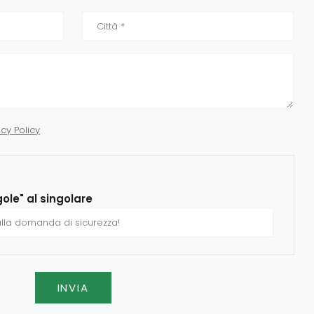
acy Policy
gole" al singolare
INVIA