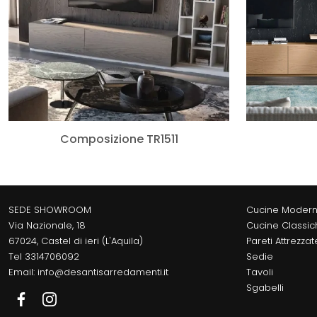
Composizione TR1511
SEDE SHOWROOM
Cucine Moder
Via Nazionale, 18
Cucine Classic
67024, Castel di ieri (L'Aquila)
Pareti Attrezzat
Tel
3314706092
Sedie
Email:
info@desantisarredamenti.it
Tavoli
Sgabelli