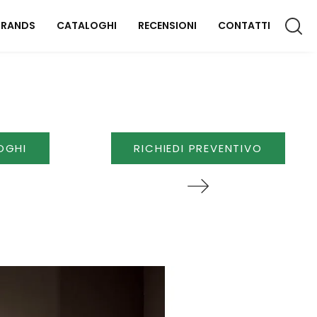
BRANDS
CATALOGHI
RECENSIONI
CONTATTI
CCESSORI CASA
lluminazione
OGHI
RICHIEDI PREVENTIVO
omplementi
aterassi
FFICIO
rredo Ufficio
OUTDOOR
rredo Giardino