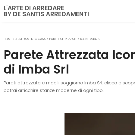
L'ARTE DI ARREDARE
BY DE SANTIS ARREDAMENTI
HOME
>
ARREDAMENTO CASA
>
PARETI ATTREZZATE
>
ICON IM4425
CUCINE
Parete Attrezzata Ic
Cucine Moderne
Cucine Classiche
di Imba Srl
Cucine su misura
Pareti attrezzate e mobili soggiorno Imba Srl: clicca e scopr
ZONA GIORNO
potrai arricchire stanze moderne di ogni tipo.
Librerie
Pareti Attrezzate
Salotti
Poltrone
Madie