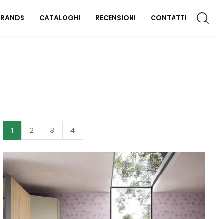
BRANDS
CATALOGHI
RECENSIONI
CONTATTI
CCESSORI CASA
lluminazione
omplementi
aterassi
1
2
3
4
FFICIO
rredo Ufficio
OUTDOOR
rredo Giardino