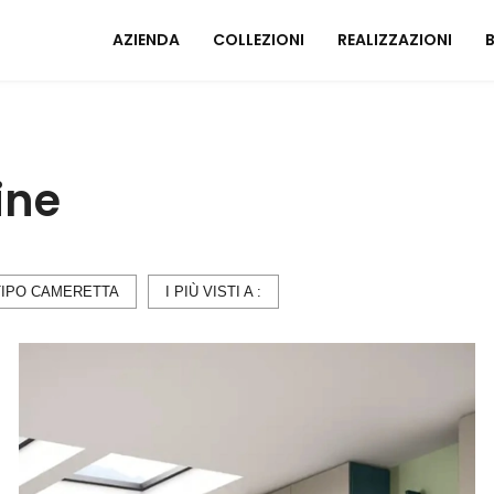
AZIENDA
COLLEZIONI
REALIZZAZIONI
Mobili ingresso
A
ine
Tavoli
I
Sedie
C
Poltrone relax
M
Arredo Bagno
TIPO CAMERETTA
I PIÙ VISTI A :
U
ZONA NOTTE
A
Letti
Comodini
Armadi
A
Camerette