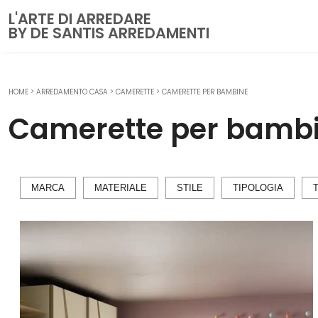
L'ARTE DI ARREDARE
BY DE SANTIS ARREDAMENTI
HOME
>
ARREDAMENTO CASA
>
CAMERETTE
>
CAMERETTE PER BAMBINE
CUCINE
Camerette per bamb
Cucine Moderne
Cucine Classiche
Cucine su misura
MARCA
MATERIALE
STILE
TIPOLOGIA
ZONA GIORNO
Librerie
Pareti Attrezzate
Salotti
Poltrone
Madie