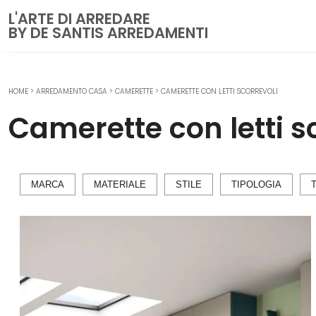
L'ARTE DI ARREDARE
BY DE SANTIS ARREDAMENTI
HOME
>
ARREDAMENTO CASA
>
CAMERETTE
>
CAMERETTE CON LETTI SCORREVOLI
CUCINE
Camerette con letti s
Cucine Moderne
Cucine Classiche
Cucine su misura
MARCA
MATERIALE
STILE
TIPOLOGIA
ZONA GIORNO
Librerie
Pareti Attrezzate
Salotti
Poltrone
Madie