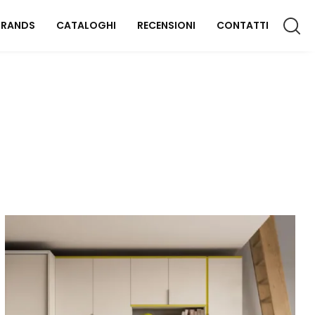
BRANDS
CATALOGHI
RECENSIONI
CONTATTI
CCESSORI CASA
lluminazione
omplementi
aterassi
FFICIO
rredo Ufficio
OUTDOOR
rredo Giardino