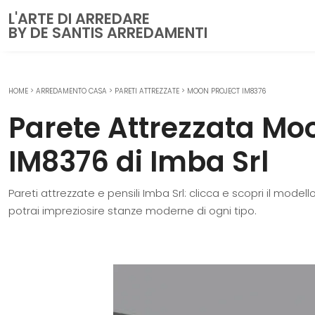
L'ARTE DI ARREDARE
BY DE SANTIS ARREDAMENTI
HOME
>
ARREDAMENTO CASA
>
PARETI ATTREZZATE
>
MOON PROJECT IM8376
CUCINE
Parete Attrezzata Mo
Cucine Moderne
Cucine Classiche
IM8376 di Imba Srl
Cucine su misura
Pareti attrezzate e pensili Imba Srl: clicca e scopri il mode
ZONA GIORNO
potrai impreziosire stanze moderne di ogni tipo.
Librerie
Pareti Attrezzate
Salotti
Poltrone
Madie