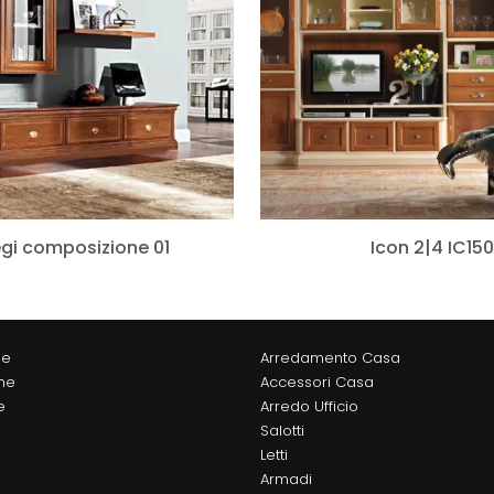
iegi composizione 01
Icon 2|4 IC150
ne
Arredamento Casa
he
Accessori Casa
e
Arredo Ufficio
Salotti
Letti
Armadi