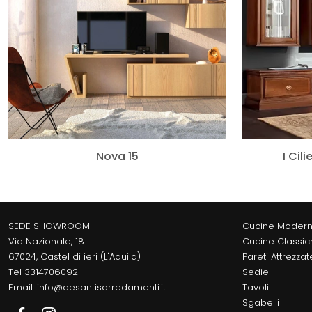
Nova 15
I Cil
SEDE SHOWROOM
Cucine Moder
Via Nazionale, 18
Cucine Classic
67024, Castel di ieri (L'Aquila)
Pareti Attrezzat
Tel
3314706092
Sedie
Email:
info@desantisarredamenti.it
Tavoli
Sgabelli