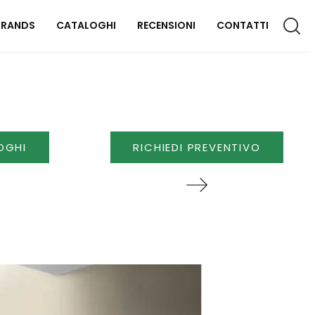
BRANDS
CATALOGHI
RECENSIONI
CONTATTI
CCESSORI CASA
lluminazione
OGHI
RICHIEDI PREVENTIVO
omplementi
aterassi
FFICIO
rredo Ufficio
OUTDOOR
rredo Giardino