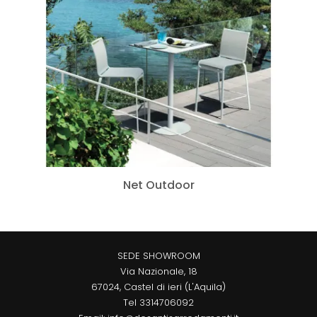
Net Outdoor
SEDE SHOWROOM
Via Nazionale, 18
67024, Castel di ieri (L'Aquila)
Tel
3314706092