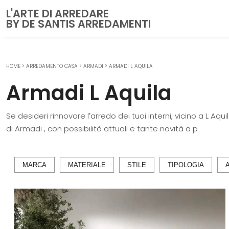
L'ARTE DI ARREDARE
BY DE SANTIS ARREDAMENTI
HOME
>
ARREDAMENTO CASA
>
ARMADI
>
ARMADI L AQUILA
CUCINE
Armadi L Aquila
Cucine Moderne
Cucine Classiche
Se desideri rinnovare l’arredo dei tuoi interni, vicino a L Aqu
Cucine su misura
di Armadi , con possibilità attuali e tante novità a p
ZONA GIORNO
Librerie
MARCA
MATERIALE
STILE
TIPOLOGIA
Pareti Attrezzate
Salotti
Poltrone
Madie