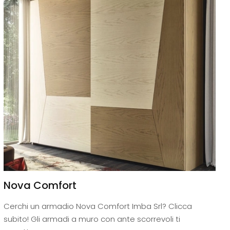
Nova Comfort
Cerchi un armadio Nova Comfort Imba Srl? Clicca
subito! Gli armadi a muro con ante scorrevoli ti