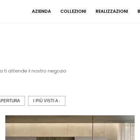
AZIENDA
COLLEZIONI
REALIZZAZIONI
Mobili ingresso
A
Tavoli
I
Sedie
C
ila ti attende il nostro negozio
Poltrone relax
M
Arredo Bagno
U
ZONA NOTTE
APERTURA
I PIÙ VISTI A :
A
Letti
Comodini
Armadi
A
Camerette