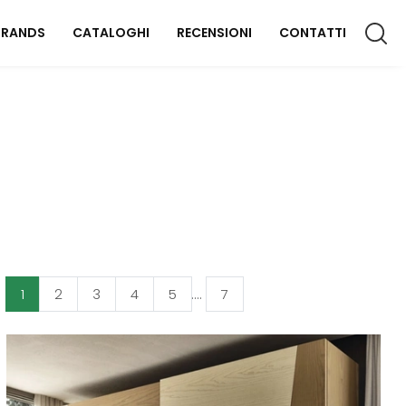
BRANDS
CATALOGHI
RECENSIONI
CONTATTI
CCESSORI CASA
lluminazione
omplementi
aterassi
FFICIO
1
2
3
4
5
....
7
rredo Ufficio
OUTDOOR
rredo Giardino