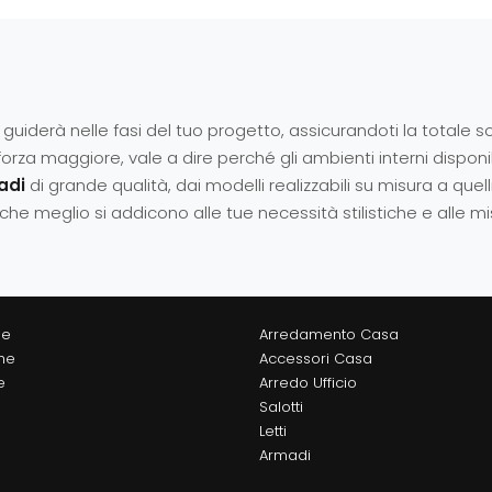
 guiderà nelle fasi del tuo progetto, assicurandoti la totale
orza maggiore, vale a dire perché gli ambienti interni disponi
adi
di grande qualità, dai modelli realizzabili su misura a quel
 che meglio si addicono alle tue necessità stilistiche e alle mi
ne
Arredamento Casa
he
Accessori Casa
e
Arredo Ufficio
Salotti
Letti
Armadi