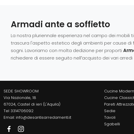
Armadi ante a soffietto
La nostra pluriennale esperienza nel campo dei mobili ti
trascura l'aspetto estetico degli ambienti per cause di f
sogni. Lavoriamo con molta dedizione per proporti
Arm
richiedere di essere seguito nell’acquisto dei vari arredi
SEDE SHOWROOM
Cucine Moder
Via Nazionale, 18
Cucine Classic
67024, Castel di ieri (L'Aquila)
Pareti Attrezzat
Tel
3314706092
Sedie
Email:
info@desantisarredamenti.it
Tavoli
Sgabelli