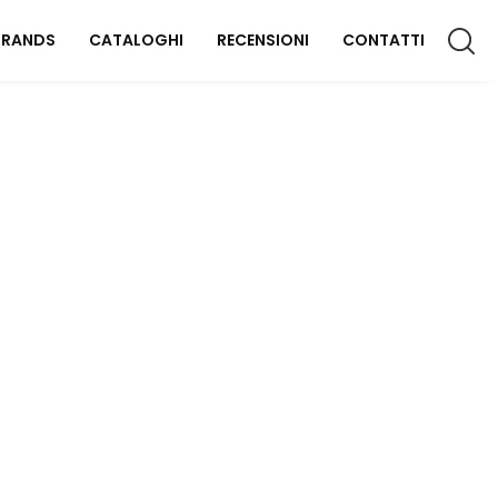
BRANDS
CATALOGHI
RECENSIONI
CONTATTI
CCESSORI CASA
lluminazione
omplementi
aterassi
FFICIO
rredo Ufficio
OUTDOOR
rredo Giardino