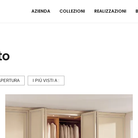
AZIENDA
COLLEZIONI
REALIZZAZIONI
Mobili ingresso
A
to
Tavoli
I
Sedie
C
Poltrone relax
M
Arredo Bagno
APERTURA
I PIÙ VISTI A :
U
ZONA NOTTE
A
Letti
Comodini
Armadi
A
Camerette