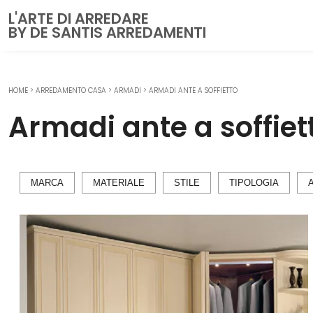
L'ARTE DI ARREDARE
BY DE SANTIS ARREDAMENTI
HOME
>
ARREDAMENTO CASA
>
ARMADI
>
ARMADI ANTE A SOFFIETTO
CUCINE
Armadi ante a soffiet
Cucine Moderne
Cucine Classiche
Cucine su misura
MARCA
MATERIALE
STILE
TIPOLOGIA
ZONA GIORNO
Librerie
Pareti Attrezzate
Salotti
Poltrone
Madie