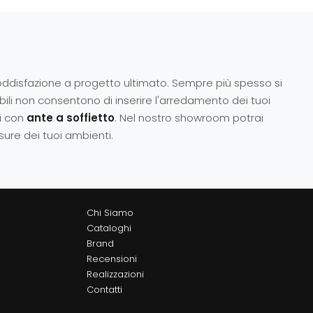
 soddisfazione a progetto ultimato. Sempre più spesso si
bili non consentono di inserire l'arredamento dei tuoi
li con
ante a soffietto
. Nel nostro showroom potrai
sure dei tuoi ambienti.
Chi Siamo
Cataloghi
Brand
Recensioni
Realizzazioni
Contatti