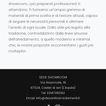
showroom, i più preparati professionisti ti
attendono. Ti forniamo un'ampia gamma di
materiali di prima scelta e di texture attuali, capaci
di seguire le necessità personali e ultimare
l'arredo di ogni locale. Dallo stile più legato alla
tradizione, contraddistinto dalle linee sinuose
dell'arredamento, a quello moderno e minimal
chic, le nostre proposte accontentano i gusti più
molteplici.
SEDE SHOWROOM
Via Nazionale, 18
67024, Castel di ieri (L'Aquila)
Tel
3314706092
Email:
info@desantisarredamenti.it