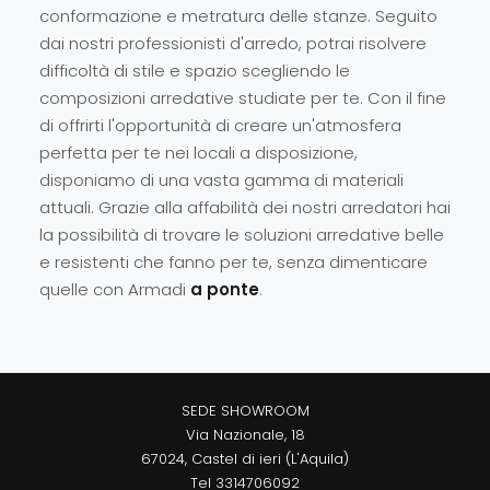
conformazione e metratura delle stanze. Seguito
dai nostri professionisti d'arredo, potrai risolvere
difficoltà di stile e spazio scegliendo le
composizioni arredative studiate per te. Con il fine
di offrirti l'opportunità di creare un'atmosfera
perfetta per te nei locali a disposizione,
disponiamo di una vasta gamma di materiali
attuali. Grazie alla affabilità dei nostri arredatori hai
la possibilità di trovare le soluzioni arredative belle
e resistenti che fanno per te, senza dimenticare
quelle con Armadi
a ponte
.
SEDE SHOWROOM
Via Nazionale, 18
67024, Castel di ieri (L'Aquila)
Tel
3314706092