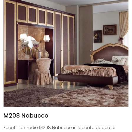
M208 Nabucco
Eccoti l'armadio M208 Nabucco in laccato opaco di