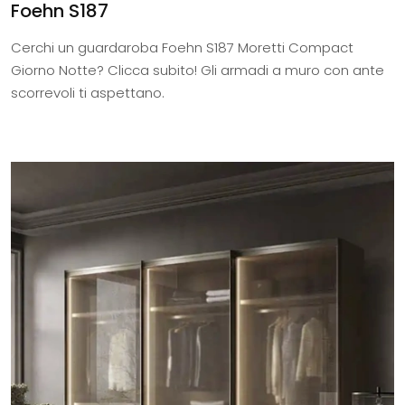
Foehn S187
Cerchi un guardaroba Foehn S187 Moretti Compact
Giorno Notte? Clicca subito! Gli armadi a muro con ante
scorrevoli ti aspettano.