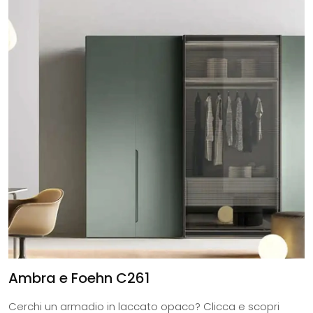
Ambra e Foehn C261
Cerchi un armadio in laccato opaco? Clicca e scopri