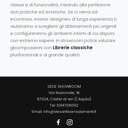
classe e di funzionalità, mixando alla perfezione
doti pratiche ed estetiche. Se ci verrai ad
incontrare, interior designers di lunga esperienza ti
aiuteranno a scegliere gli abbinamenti più originali
e configureranno gli ambienti interni di cui disponi
con estrema sapere. In showroom potrai valutare
glicomposizioni con
Librerie
classiche
plurifunzionali e di grande qualità.
SEDE SHOWROOM
Via Nazionale, 18
67024, Castel di ieri (L'Aquila)
Tel
3314706092
Email:
info@desantisarredamenti.it