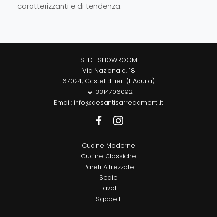
caratterizzanti e di tendenza.
SEDE SHOWROOM
Via Nazionale, 18
67024, Castel di ieri (L'Aquila)
Tel
3314706092
Email:
info@desantisarredamenti.it
Cucine Moderne
Cucine Classiche
Pareti Attrezzate
Sedie
Tavoli
Sgabelli