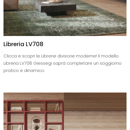
Libreria LV708
Clicca e scopri le Librerie divisorie moderne! Il modello
Libreria LV708 Giessegi saprà completare un soggiorno
pratico e dinamico.