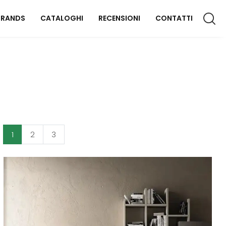
BRANDS
CATALOGHI
RECENSIONI
CONTATTI
CCESSORI CASA
lluminazione
omplementi
aterassi
1
2
3
FFICIO
rredo Ufficio
OUTDOOR
rredo Giardino