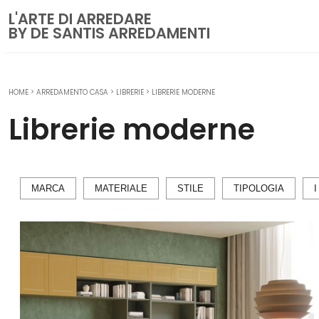
L'ARTE DI ARREDARE
BY DE SANTIS ARREDAMENTI
HOME
>
ARREDAMENTO CASA
>
LIBRERIE
>
LIBRERIE MODERNE
CUCINE
Librerie moderne
Cucine Moderne
Cucine Classiche
Cucine su misura
MARCA
MATERIALE
STILE
TIPOLOGIA
I
ZONA GIORNO
Librerie
Pareti Attrezzate
Salotti
Poltrone
Madie