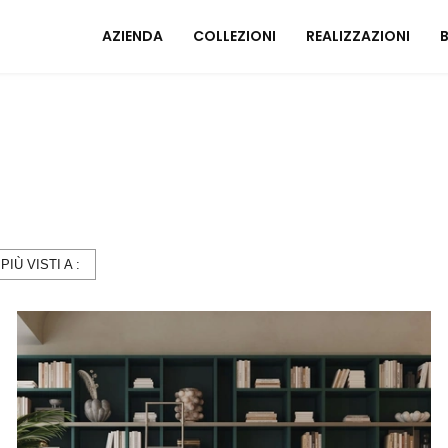
AZIENDA
COLLEZIONI
REALIZZAZIONI
Mobili ingresso
A
Tavoli
I
Sedie
C
Poltrone relax
M
Arredo Bagno
 PIÙ VISTI A :
U
ZONA NOTTE
A
Letti
Comodini
Armadi
A
Camerette