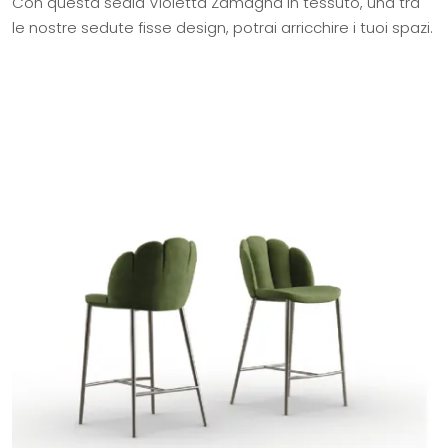
Con questa sedia Violetta Zamagna in tessuto, una tra
le nostre sedute fisse design, potrai arricchire i tuoi spazi.