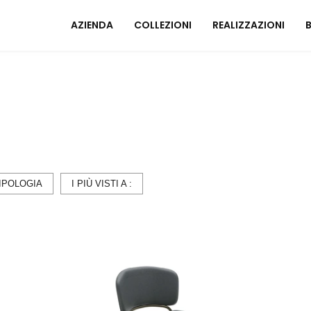
AZIENDA
COLLEZIONI
REALIZZAZIONI
Mobili ingresso
A
Tavoli
I
Sedie
C
Poltrone relax
M
Arredo Bagno
IPOLOGIA
I PIÙ VISTI A :
U
ZONA NOTTE
A
Letti
Comodini
Armadi
A
Camerette