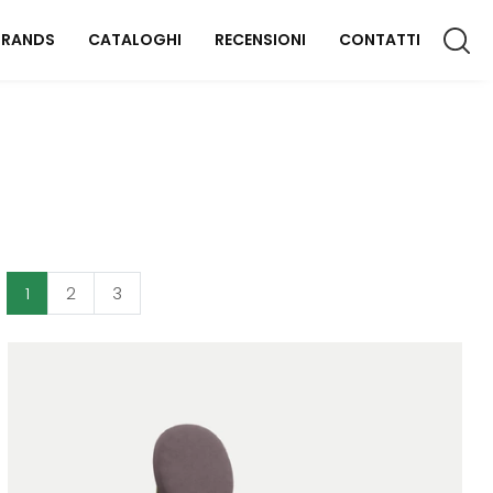
BRANDS
CATALOGHI
RECENSIONI
CONTATTI
CCESSORI CASA
lluminazione
omplementi
aterassi
1
2
3
FFICIO
rredo Ufficio
OUTDOOR
rredo Giardino