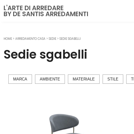
L'ARTE DI ARREDARE
BY DE SANTIS ARREDAMENTI
HOME
>
ARREDAMENTO CASA
>
SEDIE
>
SEDIE SGABELLI
CUCINE
Sedie sgabelli
Cucine Moderne
Cucine Classiche
Cucine su misura
MARCA
AMBIENTE
MATERIALE
STILE
T
ZONA GIORNO
Librerie
Pareti Attrezzate
Salotti
Poltrone
Madie