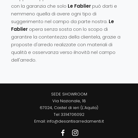
con la garanzia che solo
Le Fablier
può darti e
nemmeno quella di avere ogni tipo di
suggerimento nel campo da parte nostra.
Le
Fablier
opera senza sosta con lo scopo di
garantire la contentezza della clientela, grazie a
proposte d'arredo realizzate con materiali di
qualità e osservanza verso ilnovità nel campo
dell'arredo.
SEDE SHOWROOM
Via Nazionale, 18
67024, Castel di ieri (L'Aquila)
Tel
3314706092
Email:
info@desantisarredamenti.it