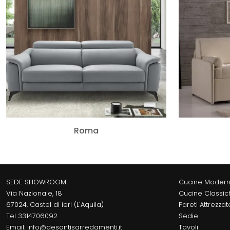
Roma
SEDE SHOWROOM
Cucine Moder
Via Nazionale, 18
Cucine Classic
67024, Castel di ieri (L'Aquila)
Pareti Attrezzat
Tel
3314706092
Sedie
Email:
info@desantisarredamenti.it
Tavoli