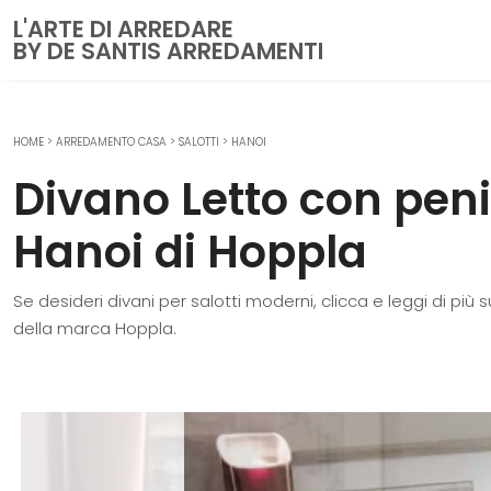
L'ARTE DI ARREDARE
BY DE SANTIS ARREDAMENTI
HOME
>
ARREDAMENTO CASA
>
SALOTTI
>
HANOI
CUCINE
Divano Letto con pen
Cucine Moderne
Cucine Classiche
Hanoi di Hoppla
Cucine su misura
Se desideri divani per salotti moderni, clicca e leggi di più
ZONA GIORNO
della marca Hoppla.
Librerie
Pareti Attrezzate
Salotti
Poltrone
Madie