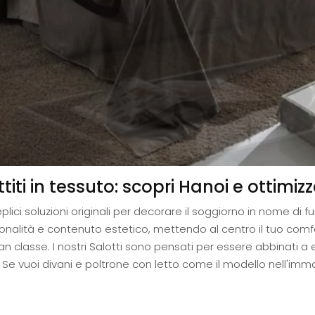
iti in tessuto: scopri Hanoi e ottimizz
lici soluzioni originali per decorare il soggiorno in nome di fu
zionalità e contenuto estetico, mettendo al centro il tuo comf
an classe. I nostri Salotti sono pensati per essere abbinati a
. Se vuoi divani e poltrone con letto come il modello nell'imm