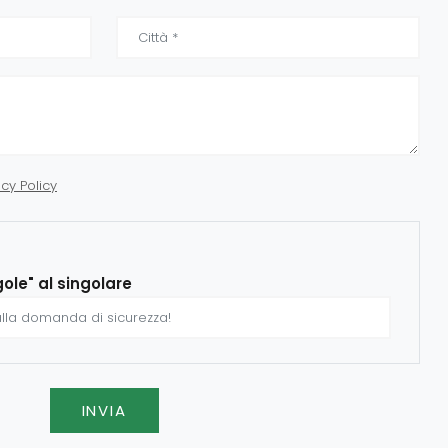
acy Policy
gole" al singolare
INVIA