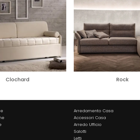
Clochard
Rock
ne
Arredamento Casa
he
Accessori Casa
e
Arredo Ufficio
Salotti
Letti