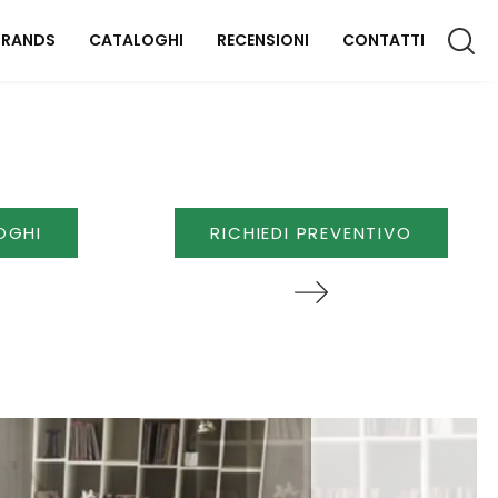
BRANDS
CATALOGHI
RECENSIONI
CONTATTI
CCESSORI CASA
lluminazione
OGHI
RICHIEDI PREVENTIVO
omplementi
aterassi
FFICIO
rredo Ufficio
OUTDOOR
rredo Giardino