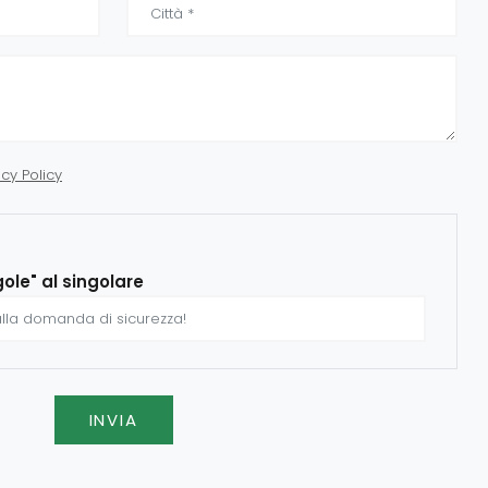
acy Policy
gole" al singolare
INVIA