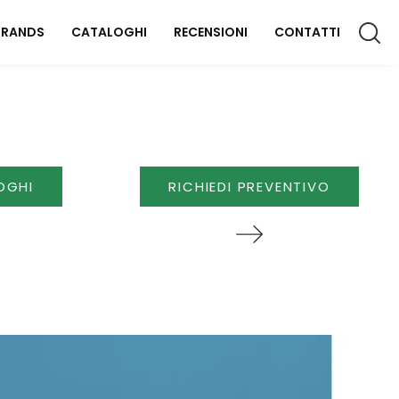
BRANDS
CATALOGHI
RECENSIONI
CONTATTI
CCESSORI CASA
lluminazione
OGHI
RICHIEDI PREVENTIVO
omplementi
aterassi
FFICIO
rredo Ufficio
OUTDOOR
rredo Giardino