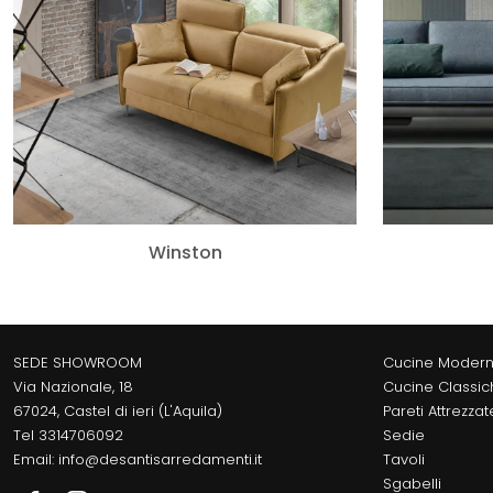
Winston
SEDE SHOWROOM
Cucine Moder
Via Nazionale, 18
Cucine Classic
67024, Castel di ieri (L'Aquila)
Pareti Attrezzat
Tel
3314706092
Sedie
Email:
info@desantisarredamenti.it
Tavoli
Sgabelli