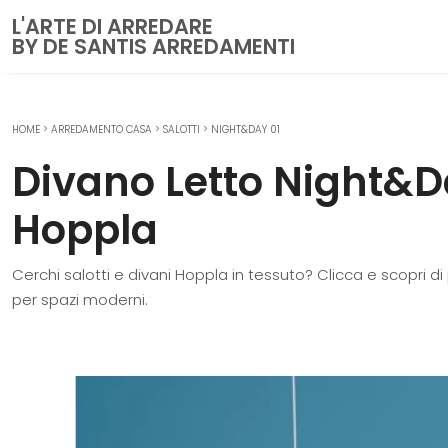
L'ARTE DI ARREDARE
BY DE SANTIS ARREDAMENTI
HOME
>
ARREDAMENTO CASA
>
SALOTTI
>
NIGHT&DAY 01
CUCINE
Divano Letto Night&D
Cucine Moderne
Cucine Classiche
Hoppla
Cucine su misura
Cerchi salotti e divani Hoppla in tessuto? Clicca e scopri d
ZONA GIORNO
per spazi moderni.
Librerie
Pareti Attrezzate
Salotti
Poltrone
Madie