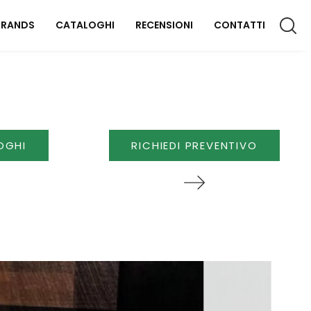
BRANDS
CATALOGHI
RECENSIONI
CONTATTI
CCESSORI CASA
lluminazione
OGHI
RICHIEDI PREVENTIVO
omplementi
aterassi
FFICIO
rredo Ufficio
OUTDOOR
rredo Giardino