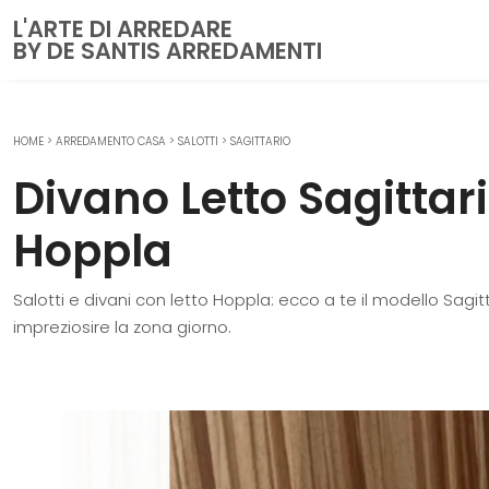
L'ARTE DI ARREDARE
BY DE SANTIS ARREDAMENTI
HOME
>
ARREDAMENTO CASA
>
SALOTTI
>
SAGITTARIO
CUCINE
Divano Letto Sagittari
Cucine Moderne
Cucine Classiche
Hoppla
Cucine su misura
Salotti e divani con letto Hoppla: ecco a te il modello Sagit
ZONA GIORNO
impreziosire la zona giorno.
Librerie
Pareti Attrezzate
Salotti
Poltrone
Madie