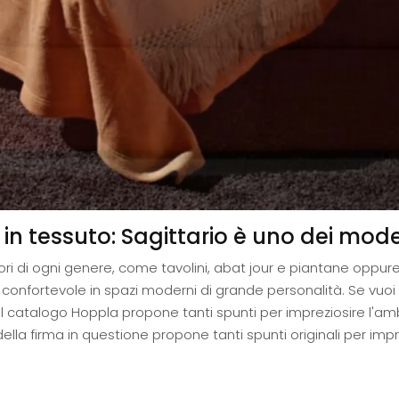
ti in tessuto: Sagittario è uno dei mode
ori di ogni genere, come tavolini, abat jour e piantane oppure
e confortevole in spazi moderni di grande personalità. Se vuoi 
 Il catalogo Hoppla propone tanti spunti per impreziosire l'a
lla firma in questione propone tanti spunti originali per imprezi