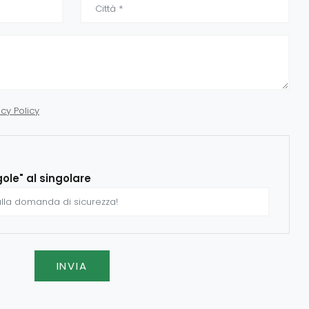
acy Policy
gole" al singolare
INVIA