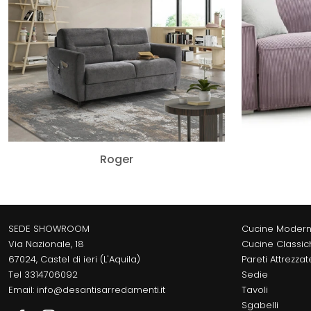
Roger
SEDE SHOWROOM
Cucine Moder
Via Nazionale, 18
Cucine Classic
67024, Castel di ieri (L'Aquila)
Pareti Attrezzat
Tel
3314706092
Sedie
Email:
info@desantisarredamenti.it
Tavoli
Sgabelli