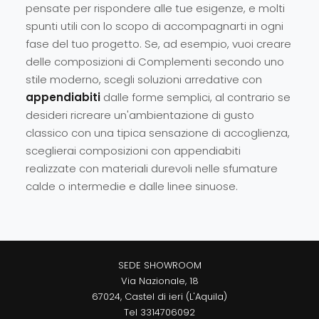
pensate per rispondere alle tue esigenze, e molti
spunti utili con lo scopo di accompagnarti in ogni
fase del tuo progetto. Se, ad esempio, vuoi creare
delle composizioni di Complementi secondo uno
stile moderno, scegli soluzioni arredative con
appendiabiti
dalle forme semplici, al contrario se
desideri ricreare un'ambientazione di gusto
classico con una tipica sensazione di accoglienza,
sceglierai composizioni con appendiabiti
realizzate con materiali durevoli nelle sfumature
calde o intermedie e dalle linee sinuose.
SEDE SHOWROOM
Via Nazionale, 18
67024, Castel di ieri (L'Aquila)
Tel
3314706092