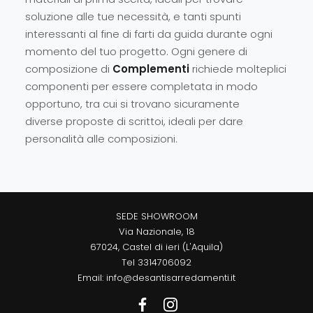
soluzione alle tue necessità, e tanti spunti
interessanti al fine di farti da guida durante ogni
momento del tuo progetto. Ogni genere di
composizione di
Complementi
richiede molteplici
componenti per essere completata in modo
opportuno, tra cui si trovano sicuramente
diverse proposte di scrittoi, ideali per dare
personalità alle composizioni.
SEDE SHOWROOM
Via Nazionale, 18
67024, Castel di ieri (L'Aquila)
Tel
3314706092
Email:
info@desantisarredamenti.it