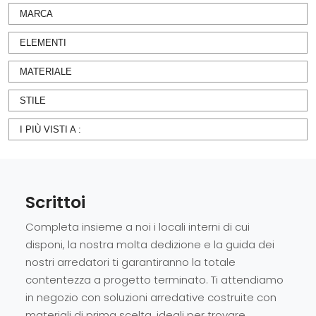
MARCA
ELEMENTI
MATERIALE
STILE
I PIÙ VISTI A :
Scrittoi
Completa insieme a noi i locali interni di cui
disponi, la nostra molta dedizione e la guida dei
nostri arredatori ti garantiranno la totale
contentezza a progetto terminato. Ti attendiamo
in negozio con soluzioni arredative costruite con
materiali di prima scelta, ideali per trovare