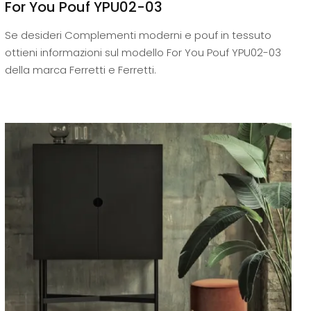
For You Pouf YPU02-03
Se desideri Complementi moderni e pouf in tessuto
ottieni informazioni sul modello For You Pouf YPU02-03
della marca Ferretti e Ferretti.