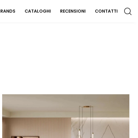
BRANDS
CATALOGHI
RECENSIONI
CONTATTI
CCESSORI CASA
lluminazione
omplementi
aterassi
FFICIO
rredo Ufficio
OUTDOOR
rredo Giardino