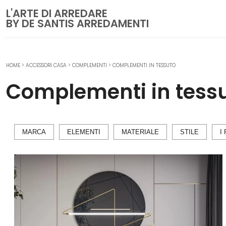
L'ARTE DI ARREDARE
BY DE SANTIS ARREDAMENTI
HOME
>
ACCESSORI CASA
>
COMPLEMENTI
>
COMPLEMENTI IN TESSUTO
CUCINE
Complementi in tess
Cucine Moderne
Cucine Classiche
Cucine su misura
MARCA
ELEMENTI
MATERIALE
STILE
I 
ZONA GIORNO
Librerie
Pareti Attrezzate
Salotti
Poltrone
Madie