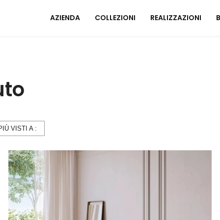
AZIENDA
COLLEZIONI
REALIZZAZIONI
Mobili ingresso
A
uto
Tavoli
I
Sedie
C
Poltrone relax
M
Arredo Bagno
PIÙ VISTI A :
U
ZONA NOTTE
A
Letti
Comodini
Armadi
A
Camerette