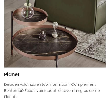
Planet
Desideri valorizzare i tuoi interni con i Complementi
Bontempi? Eccoti vari modelli di tavolini in gres come
Planet.