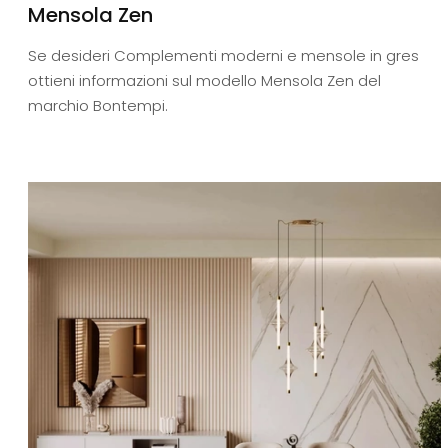
Mensola Zen
Se desideri Complementi moderni e mensole in gres
ottieni informazioni sul modello Mensola Zen del
marchio Bontempi.