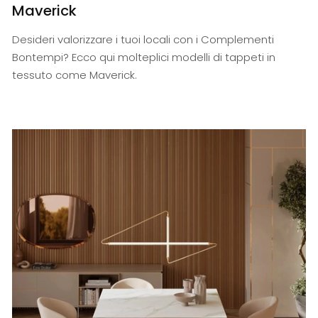
Maverick
Desideri valorizzare i tuoi locali con i Complementi
Bontempi? Ecco qui molteplici modelli di tappeti in
tessuto come Maverick.