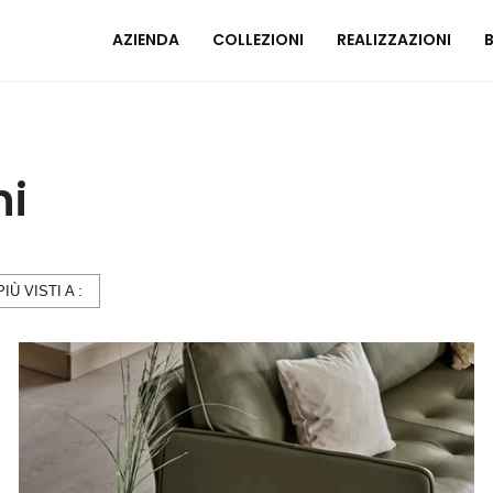
AZIENDA
COLLEZIONI
REALIZZAZIONI
Mobili ingresso
A
ni
Tavoli
I
Sedie
C
Poltrone relax
M
Arredo Bagno
PIÙ VISTI A :
U
ZONA NOTTE
A
Letti
Comodini
Armadi
A
Camerette