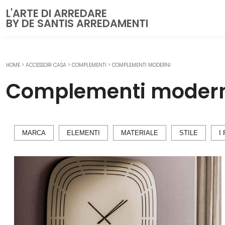
L'ARTE DI ARREDARE
BY DE SANTIS ARREDAMENTI
HOME
>
ACCESSORI CASA
>
COMPLEMENTI
>
COMPLEMENTI MODERNI
CUCINE
Complementi moder
Cucine Moderne
Cucine Classiche
Cucine su misura
MARCA
ELEMENTI
MATERIALE
STILE
I 
ZONA GIORNO
Librerie
Pareti Attrezzate
Salotti
Poltrone
Madie