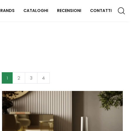
BRANDS
CATALOGHI
RECENSIONI
CONTATTI
CCESSORI CASA
lluminazione
omplementi
aterassi
1
2
3
4
FFICIO
rredo Ufficio
OUTDOOR
rredo Giardino