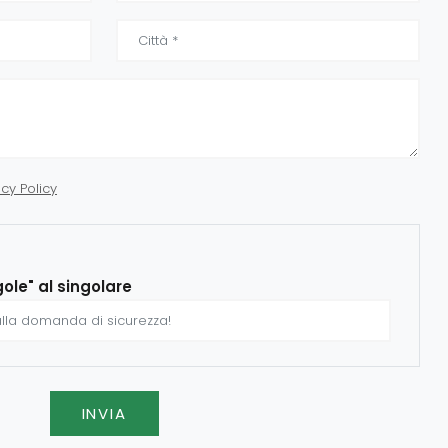
acy Policy
gole" al singolare
INVIA