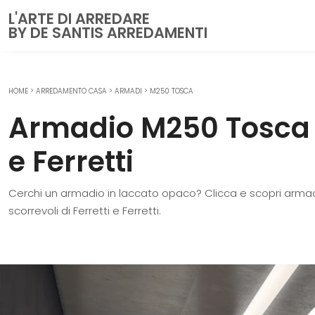
L'ARTE DI ARREDARE
BY DE SANTIS ARREDAMENTI
HOME
>
ARREDAMENTO CASA
>
ARMADI
>
M250 TOSCA
CUCINE
Armadio M250 Tosca d
Cucine Moderne
Cucine Classiche
e Ferretti
Cucine su misura
Cerchi un armadio in laccato opaco? Clicca e scopri arma
ZONA GIORNO
scorrevoli di Ferretti e Ferretti.
Librerie
Pareti Attrezzate
Salotti
Poltrone
Madie