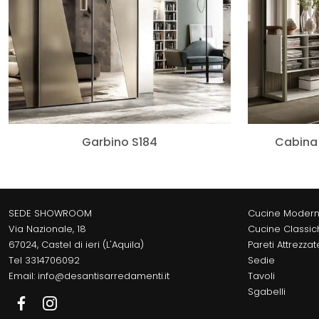
Garbino S184
Cabina 
SEDE SHOWROOM
Cucine Moder
Via Nazionale, 18
Cucine Classic
67024, Castel di ieri (L'Aquila)
Pareti Attrezzat
Tel
3314706092
Sedie
Email:
info@desantisarredamenti.it
Tavoli
Sgabelli