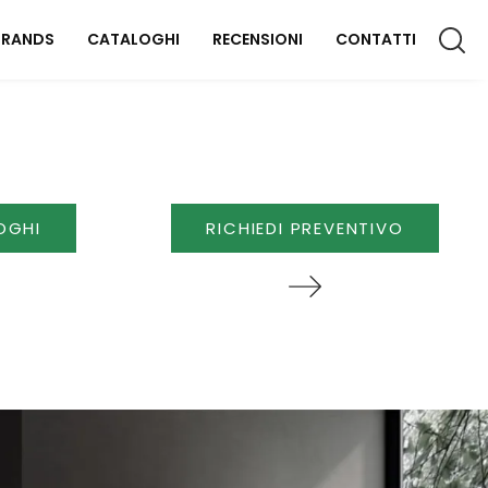
BRANDS
CATALOGHI
RECENSIONI
CONTATTI
CCESSORI CASA
lluminazione
OGHI
RICHIEDI PREVENTIVO
omplementi
aterassi
FFICIO
rredo Ufficio
OUTDOOR
rredo Giardino