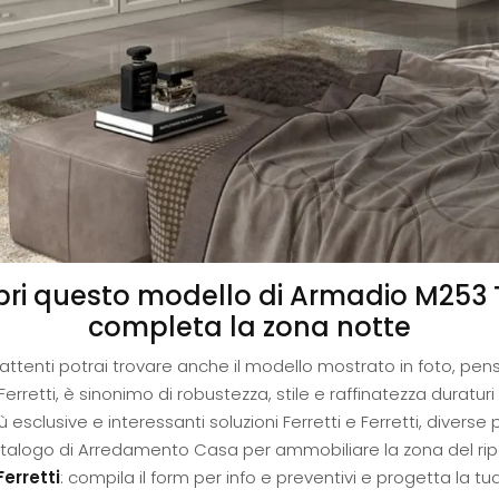
ri questo modello di Armadio M253 To
completa la zona notte
attenti potrai trovare anche il modello mostrato in foto, pens
 Ferretti, è sinonimo di robustezza, stile e raffinatezza duratur
 esclusive e interessanti soluzioni Ferretti e Ferretti, diver
catalogo di Arredamento Casa per ammobiliare la zona del rip
erretti
: compila il form per info e preventivi e progetta la 