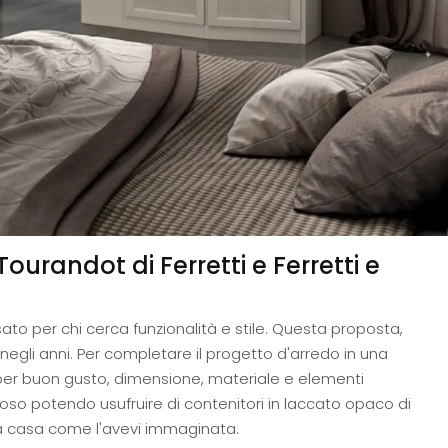
urandot di Ferretti e Ferretti e
ato per chi cerca funzionalità e stile. Questa proposta,
i negli anni. Per completare il progetto d'arredo in una
se per buon gusto, dimensione, materiale e elementi
oso potendo usufruire di contenitori in laccato opaco di
tua casa come l'avevi immaginata.