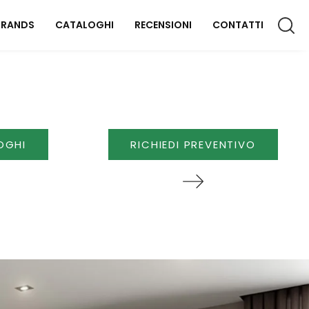
BRANDS
CATALOGHI
RECENSIONI
CONTATTI
CCESSORI CASA
lluminazione
OGHI
RICHIEDI PREVENTIVO
omplementi
aterassi
FFICIO
rredo Ufficio
OUTDOOR
rredo Giardino