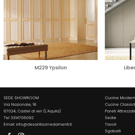
M229 Ypsilon
Libe
SEDE SHOWROOM
Cucine Moder
Via Nazionale, 18
Cucine Classic
67024, Castel di ieri (L'Aquila)
Pareti Attrezzat
Tel
3314706092
Sedie
Email:
info@desantisarredamenti.it
Tavoli
Sgabelli