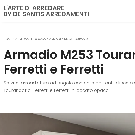
L'ARTE DI ARREDARE
BY DE SANTIS ARREDAMENTI
HOME
>
ARREDAMENTO CASA
>
ARMADI
>
M253 TOURANDOT
CUCINE
Armadio M253 Touran
Cucine Moderne
Cucine Classiche
Ferretti e Ferretti
Cucine su misura
Se vuoi armadiature ad angolo con ante battenti, clicca e
ZONA GIORNO
Tourandot di Ferretti e Ferretti in laccato opaco.
Librerie
Pareti Attrezzate
Salotti
Poltrone
Madie