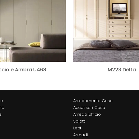
ccio e Ambra U468
M223 Delta
ne
Arredamento Casa
he
Accessori Casa
e
Arredo Ufficio
Salotti
Letti
Armadi