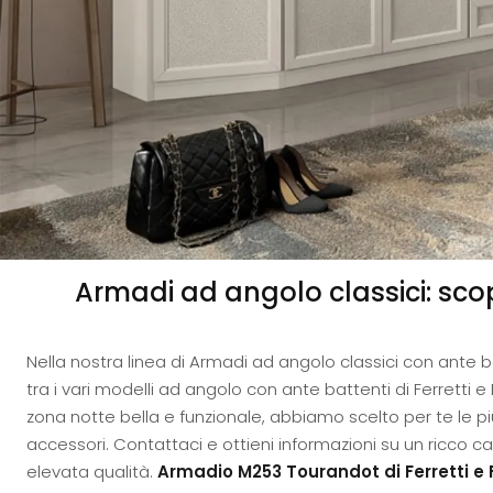
Armadi ad angolo classici: scop
Nella nostra linea di Armadi ad angolo classici con ante b
tra i vari modelli ad angolo con ante battenti di Ferretti e
zona notte bella e funzionale, abbiamo scelto per te le più
accessori. Contattaci e ottieni informazioni su un ricco 
elevata qualità.
Armadio M253 Tourandot di Ferretti e F