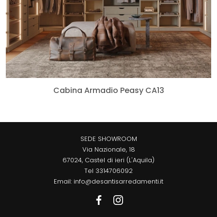
Cabina Armadio Peasy CA13
SEDE SHOWROOM
Via Nazionale, 18
67024, Castel di ieri (L'Aquila)
Tel
3314706092
Email:
info@desantisarredamenti.it