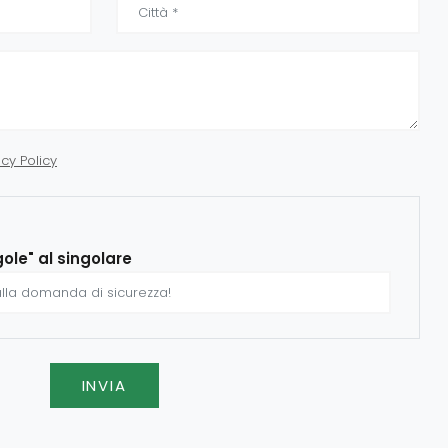
acy Policy
gole" al singolare
INVIA