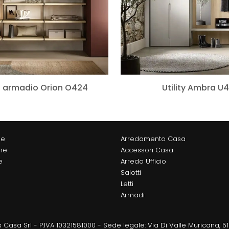
 armadio Orion O424
Utility Ambra U
ne
Arredamento Casa
he
Accessori Casa
e
Arredo Ufficio
Salotti
Letti
Armadi
 Casa Srl - P.IVA 10321581000 - Sede legale: Via Di Valle Muricana, 5