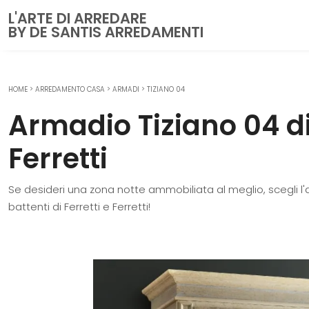
L'ARTE DI ARREDARE
BY DE SANTIS ARREDAMENTI
HOME
>
ARREDAMENTO CASA
>
ARMADI
>
TIZIANO 04
CUCINE
Armadio Tiziano 04 di 
Cucine Moderne
Cucine Classiche
Ferretti
Cucine su misura
Se desideri una zona notte ammobiliata al meglio, scegli l
ZONA GIORNO
battenti di Ferretti e Ferretti!
Librerie
Pareti Attrezzate
Salotti
Poltrone
Madie