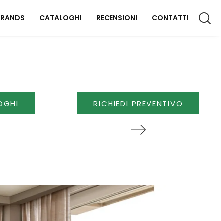
BRANDS
CATALOGHI
RECENSIONI
CONTATTI
CCESSORI CASA
lluminazione
OGHI
RICHIEDI PREVENTIVO
omplementi
aterassi
FFICIO
rredo Ufficio
OUTDOOR
rredo Giardino