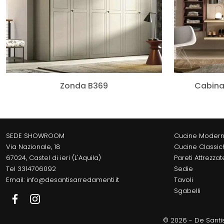
Zonda B369
Cabina
SEDE SHOWROOM
Cucine Moder
Via Nazionale, 18
Cucine Classic
67024, Castel di ieri (L'Aquila)
Pareti Attrezzat
Tel
3314706092
Sedie
Email:
info@desantisarredamenti.it
Tavoli
Sgabelli
© 2026 - De Santis