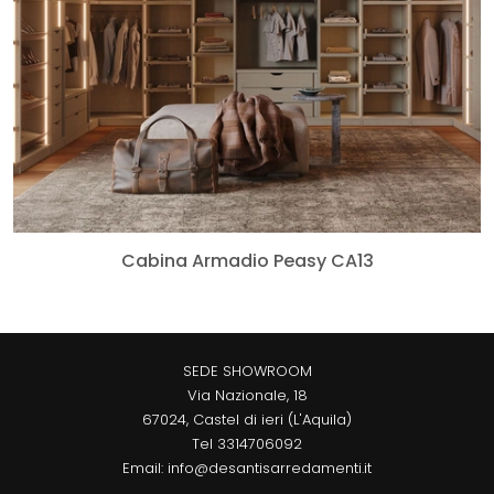
Cabina Armadio Peasy CA13
SEDE SHOWROOM
Via Nazionale, 18
67024, Castel di ieri (L'Aquila)
Tel
3314706092
Email:
info@desantisarredamenti.it