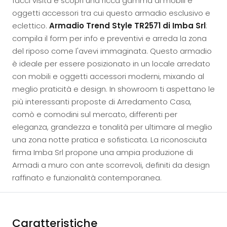
facci visita e scopri una ricca gamma di mobili e
oggetti accessori tra cui questo armadio esclusivo e
eclettico.
Armadio Trend Style TR2571 di Imba Srl
:
compila il form per info e preventivi e arreda la zona
del riposo come l'avevi immaginata. Questo armadio
è ideale per essere posizionato in un locale arredato
con mobili e oggetti accessori moderni, mixando al
meglio praticità e design. In showroom ti aspettano le
più interessanti proposte di Arredamento Casa,
comò e comodini sul mercato, differenti per
eleganza, grandezza e tonalità per ultimare al meglio
una zona notte pratica e sofisticata. La riconosciuta
firma Imba Srl propone una ampia produzione di
Armadi a muro con ante scorrevoli, definiti da design
raffinato e funzionalità contemporanea.
Caratteristiche