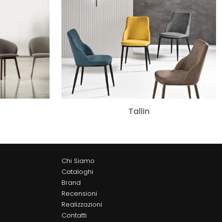
Tallin
Chi Siamo
Cataloghi
Brand
Recensioni
Realizzazioni
Contatti