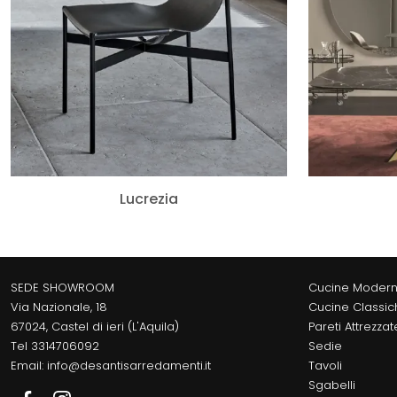
Lucrezia
SEDE SHOWROOM
Cucine Moder
Via Nazionale, 18
Cucine Classic
67024, Castel di ieri (L'Aquila)
Pareti Attrezzat
Tel
3314706092
Sedie
Email:
info@desantisarredamenti.it
Tavoli
Sgabelli