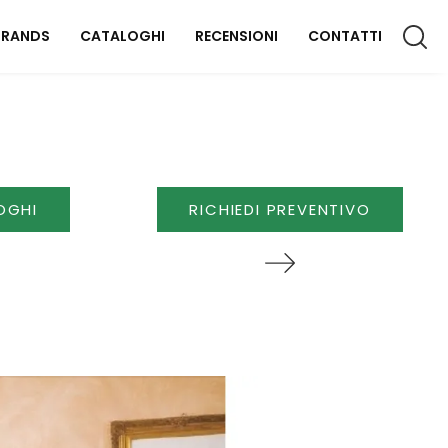
BRANDS
CATALOGHI
RECENSIONI
CONTATTI
CCESSORI CASA
lluminazione
OGHI
RICHIEDI PREVENTIVO
omplementi
aterassi
FFICIO
rredo Ufficio
OUTDOOR
rredo Giardino