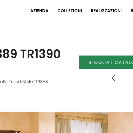
AZIENDA
COLLEZIONI
REALIZZAZIONI
Mobili ingresso
A
389 TR1390
Tavoli
I
Sedie
SFOGLIA I CATAL
C
Poltrone relax
M
Arredo Bagno
ello Trend Style TR1389
U
ZONA NOTTE
A
Letti
Comodini
Armadi
A
Camerette