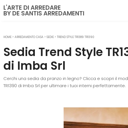
L'ARTE DI ARREDARE
BY DE SANTIS ARREDAMENTI
HOME
>
ARREDAMENTO CASA
>
SEDIE
>
TREND STYLE TR1389 TR1390
CUCINE
Sedia Trend Style TR1
Cucine Moderne
Cucine Classiche
di Imba Srl
Cucine su misura
Cerchi una sedia da pranzo in legno? Clicca e scopri il mod
ZONA GIORNO
TR1390 di Imba Srl per ultimare i tuoi interni perfettamente.
Librerie
Pareti Attrezzate
Salotti
Poltrone
Madie