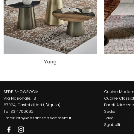
Yang
SEDE SHOWROOM
Cucine Moder
Via Nazionale, 18
Cucine Classic
67024, Castel di ieri (L'Aquila)
Pareti Attrezzat
Tel
3314706092
Sedie
Email:
info@desantisarredamenti.it
Tavoli
Sgabelli