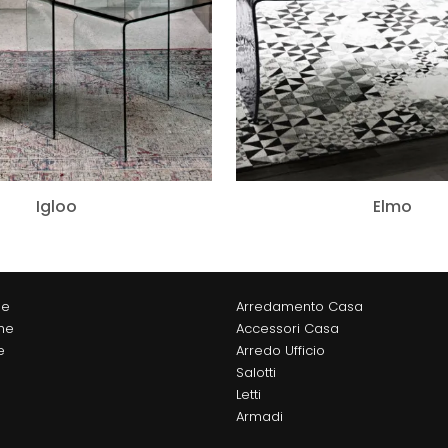
Igloo
Elmo
ne
Arredamento Casa
he
Accessori Casa
e
Arredo Ufficio
Salotti
Letti
Armadi