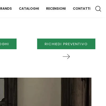
BRANDS
CATALOGHI
RECENSIONI
CONTATTI
CCESSORI CASA
OGHI
RICHIEDI PREVENTIVO
lluminazione
omplementi
aterassi
FFICIO
rredo Ufficio
OUTDOOR
rredo Giardino