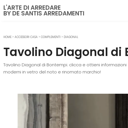
L'ARTE DI ARREDARE
BY DE SANTIS ARREDAMENTI
HOME
>
ACCESSORI CASA
>
COMPLEMENTI
>
DIAGONAL
CUCINE
Tavolino Diagonal di
Cucine Moderne
Cucine Classiche
Tavolino Diagonal di Bontempi: clicca e ottieni informazioni
Cucine su misura
moderni in vetro del noto e rinomato marchio!
ZONA GIORNO
Librerie
Pareti Attrezzate
Salotti
Poltrone
Madie