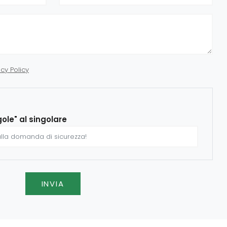
acy Policy
gole" al singolare
INVIA