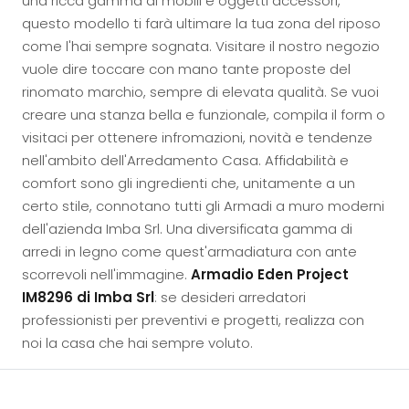
una ricca gamma di mobili e oggetti accessori,
questo modello ti farà ultimare la tua zona del riposo
come l'hai sempre sognata. Visitare il nostro negozio
vuole dire toccare con mano tante proposte del
rinomato marchio, sempre di elevata qualità. Se vuoi
creare una stanza bella e funzionale, compila il form o
visitaci per ottenere infromazioni, novità e tendenze
nell'ambito dell'Arredamento Casa. Affidabilità e
comfort sono gli ingredienti che, unitamente a un
certo stile, connotano tutti gli Armadi a muro moderni
dell'azienda Imba Srl. Una diversificata gamma di
arredi in legno come quest'armadiatura con ante
scorrevoli nell'immagine.
Armadio Eden Project
IM8296 di Imba Srl
: se desideri arredatori
professionisti per preventivi e progetti, realizza con
noi la casa che hai sempre voluto.